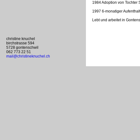
1984 Adoption von Tochter S
1997 6-monatiger Aufenthal
Lebt und arbeitet in Gonten
christine knuchel
birchstrasse 594
5728 gontenschwil
062 773 22 51
mail@christineknuchel.ch